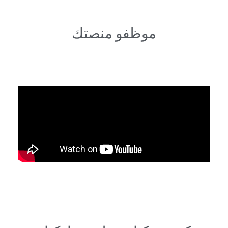
موظفو منصتك