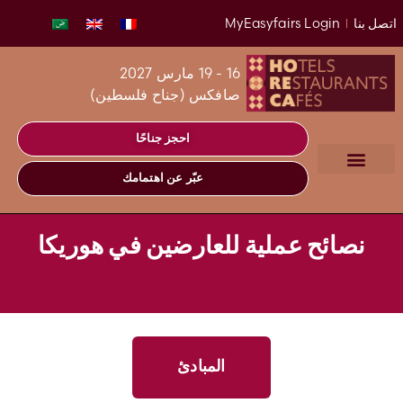
اتصل بنا
MyEasyfairs Login
16 - 19 مارس 2027
صافكس (جناح فلسطين)
احجز جناحًا
عبّر عن اهتمامك
نصائح عملية للعارضين في هوريكا
المبادئ