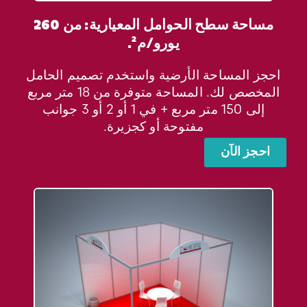
مساحة سطح الحوامل المعيارية: من 260
يورو/م².
احجز المساحة الأرضية واستخدم تصميم الحامل
المخصص لك. المساحة متوفرة من 18 متر مربع
إلى 150 متر مربع + في 1 أو 2 أو 3 جوانب
مفتوحة أو كجزيرة.
احجز الآن