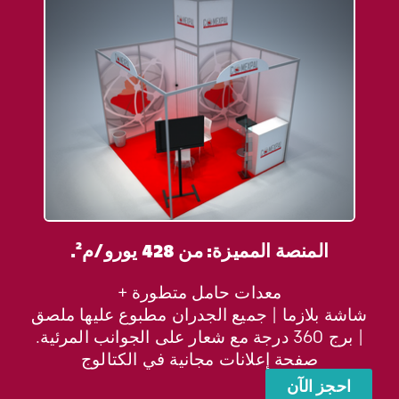
المنصة المميزة: من 428 يورو/م².
معدات حامل متطورة +
شاشة بلازما | جميع الجدران مطبوع عليها ملصق
| برج 360 درجة مع شعار على الجوانب المرئية.
صفحة إعلانات مجانية في الكتالوج
احجز الآن