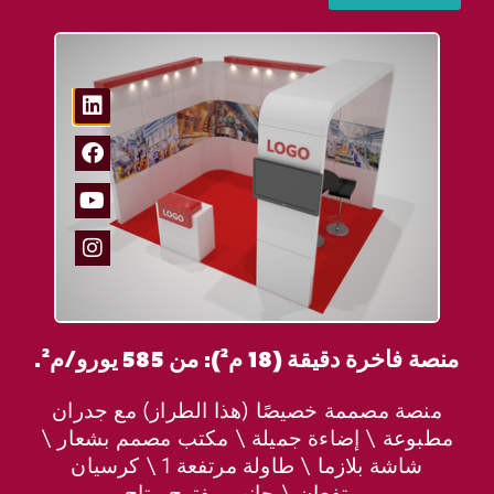
منصة فاخرة دقيقة (18 م²): من 585 يورو/م².
منصة مصممة خصيصًا (هذا الطراز) مع جدران
مطبوعة \ إضاءة جميلة \ مكتب مصمم بشعار \
شاشة بلازما \ طاولة مرتفعة 1 \ كرسيان
مرتفعان \ جانب مفتوح متاح