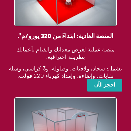
المنصة العادية: ابتداءً من 320 يورو/م².
منصة عملية لعرض معداتك والقيام بأعمالك
بطريقة احترافية.
يشمل: سجاد، ولافتات، وطاولة، و3 كراسي، وسلة
نفايات، وإضاءة، وإمداد كهرباء 220 فولت.
احجز الآن