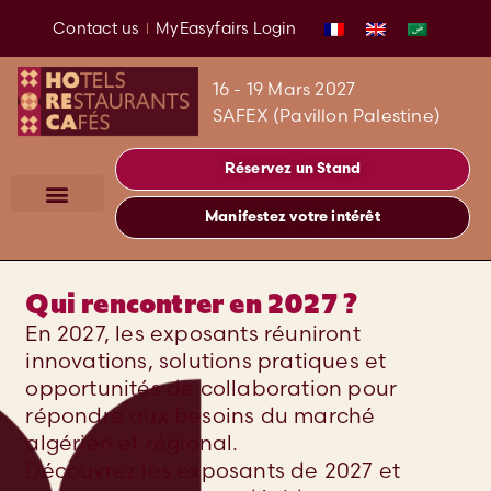
Contact us
MyEasyfairs Login
16 - 19 Mars 2027
SAFEX (Pavillon Palestine)
Réservez un Stand
Manifestez votre intérêt
Qui rencontrer en 2027 ?
En 2027, les exposants réuniront
innovations, solutions pratiques et
opportunités de collaboration pour
répondre aux besoins du marché
algérien et régional.
Découvrez les exposants de 2027 et