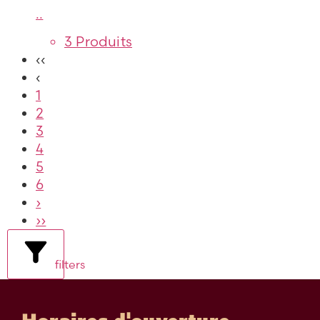
..
3 Produits
‹‹
‹
1
2
3
4
5
6
›
››
filters