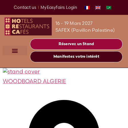
Contact us
MyEasyfairs Login
16 - 19 Mars 2027
SAFEX (Pavillon Palestine)
Réservez un Stand
Manifestez votre intérêt
WOODBOARD ALGERIE