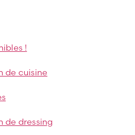
ibles !
n de cuisine
es
n de dressing