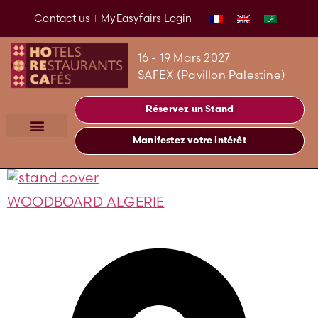
Contact us
MyEasyfairs Login
16 - 19 Mars 2027
SAFEX (Pavillon Palestine)
Réservez un Stand
Manifestez votre intérêt
WOODBOARD ALGERIE